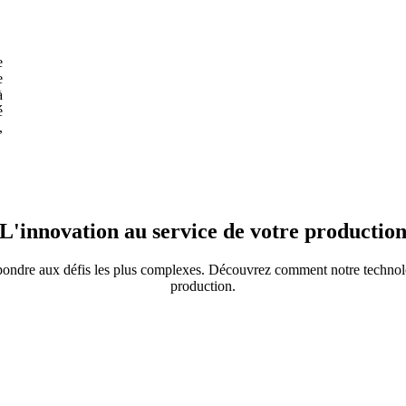
e
e
à
é
,
L'innovation au service de votre productio
épondre aux défis les plus complexes. Découvrez comment notre technolo
production.