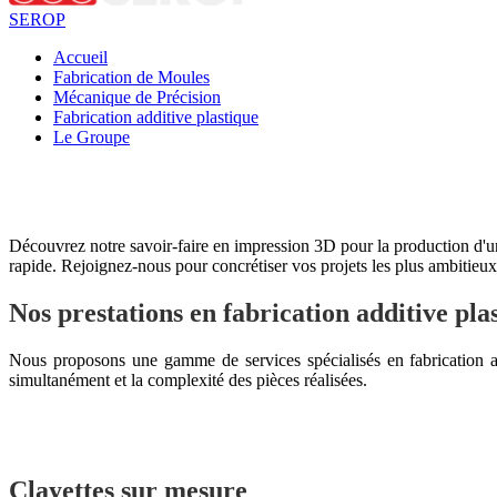
SEROP
Accueil
Fabrication de Moules
Mécanique de Précision
Fabrication additive plastique
Le Groupe
La fabri
Découvrez notre savoir-faire en impression 3D pour la production d'u
rapide. Rejoignez-nous pour concrétiser vos projets les plus ambitieux
Nos prestations en fabrication additive pla
Nous proposons une gamme de services spécialisés en fabrication add
simultanément et la complexité des pièces réalisées.
Clayettes sur mesure